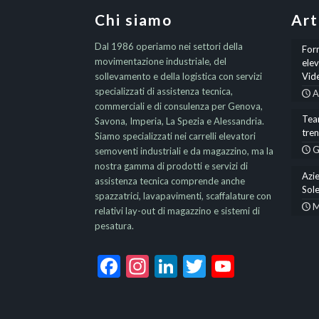
Chi siamo
Art
Dal 1986 operiamo nei settori della
Form
movimentazione industriale, del
elev
sollevamento e della logistica con servizi
Vid
specializzati di assistenza tecnica,
A
commerciali e di consulenza per Genova,
Team
Savona, Imperia, La Spezia e Alessandria.
tre
Siamo specializzati nei carrelli elevatori
G
semoventi industriali e da magazzino, ma la
nostra gamma di prodotti e servizi di
Azie
assistenza tecnica comprende anche
Sole
spazzatrici, lavapavimenti, scaffalature con
M
relativi lay-out di magazzino e sistemi di
pesatura.
Facebook
Instagram
LinkedIn
Twitter
YouTub
Channel