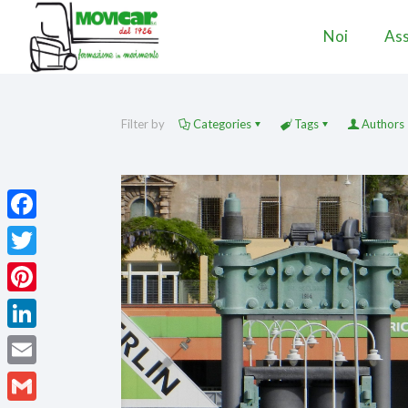
Noi
Ass
Filter by
Categories
Tags
Authors
Facebook
Twitter
Pinterest
LinkedIn
Email
Gmail