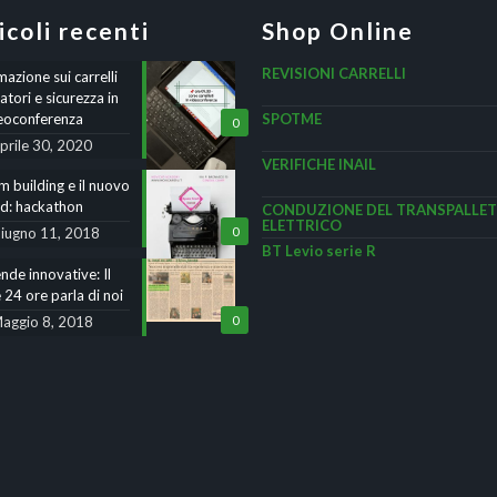
icoli recenti
Shop Online
REVISIONI CARRELLI
azione sui carrelli
atori e sicurezza in
eoconferenza
SPOTME
0
prile 30, 2020
VERIFICHE INAIL
 building e il nuovo
nd: hackathon
CONDUZIONE DEL TRANSPALLET
ELETTRICO
iugno 11, 2018
0
BT Levio serie R
nde innovative: Il
 24 ore parla di noi
aggio 8, 2018
0
e