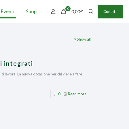
0
 Eventi
Shop
0,00€
Contatti
Show all
i integrati
lavora. La nuova occasione per chi viene a fare
0
Read more