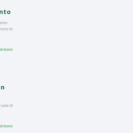
ento
vento
stono le
d more
in
 aule di
d more