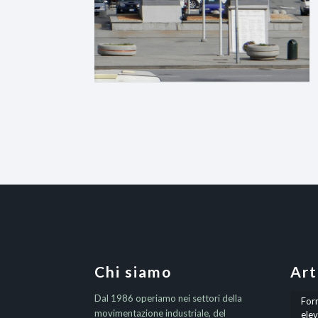
Chi siamo
Art
Dal 1986 operiamo nei settori della
Form
movimentazione industriale, del
elev