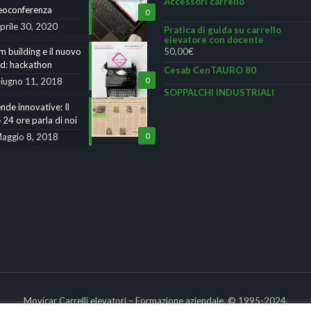
Accessori carrello
eoconferenza
0
prile 30, 2020
Pratica di guida su carrello
elevatore con docente
 building e il nuovo
50,00
€
nd: hackathon
Cesab CenTAURO 80
iugno 11, 2018
0
SOPPALCHI INDUSTRIALI
nde innovative: Il
 24 ore parla di noi
aggio 8, 2018
0
e
Movicar Carrelli elevatori – Formazione aziendale. © 1995-2024.