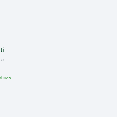
ti
ova
d more