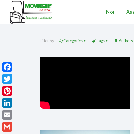
Noi
Ass
Filter by
Categories
Tags
Authors
Facebook
Twitter
Pinterest
LinkedIn
Email
Gmail