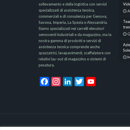
sollevamento e della logistica con servizi
Vid
specializzati di assistenza tecnica,
A
commerciali e di consulenza per Genova,
Team
Savona, Imperia, La Spezia e Alessandria.
tre
Siamo specializzati nei carrelli elevatori
G
semoventi industriali e da magazzino, ma la
nostra gamma di prodotti e servizi di
Azie
assistenza tecnica comprende anche
Sole
spazzatrici, lavapavimenti, scaffalature con
M
relativi lay-out di magazzino e sistemi di
pesatura.
Facebook
Instagram
LinkedIn
Twitter
YouTub
Channel