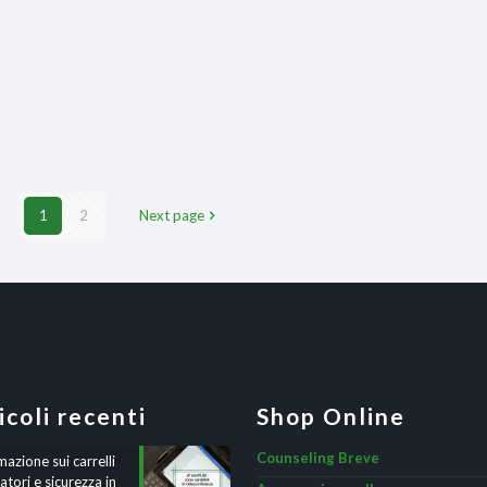
1
2
Next page
icoli recenti
Shop Online
Counseling Breve
azione sui carrelli
atori e sicurezza in