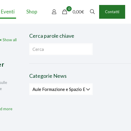
0
 Eventi
Shop
0,00€
Contatti
Cerca parole chiave
Show all
er
Categorie News
sulle
Categorie
ne
News
d more