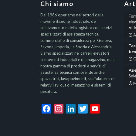
Chi siamo
Art
Dal 1986 operiamo nei settori della
Form
movimentazione industriale, del
elev
sollevamento e della logistica con servizi
Vid
specializzati di assistenza tecnica,
A
commerciali e di consulenza per Genova,
Team
Savona, Imperia, La Spezia e Alessandria.
tre
Siamo specializzati nei carrelli elevatori
G
semoventi industriali e da magazzino, ma la
nostra gamma di prodotti e servizi di
Azie
assistenza tecnica comprende anche
Sole
spazzatrici, lavapavimenti, scaffalature con
M
relativi lay-out di magazzino e sistemi di
pesatura.
Facebook
Instagram
LinkedIn
Twitter
YouTub
Channel