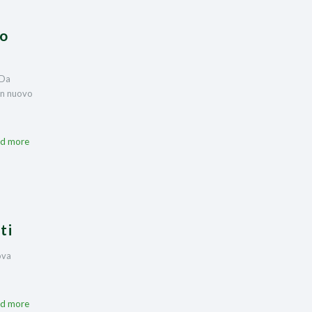
io
 Da
un nuovo
d more
ti
ova
d more