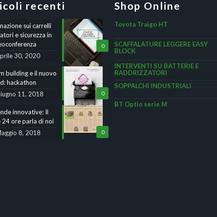
icoli recenti
Shop Online
Toyota Traigo HT
azione sui carrelli
atori e sicurezza in
eoconferenza
SCAFFALATURE LEGGERE EASY
0
BLOCK
prile 30, 2020
INTERVENTI SU BATTERIE E
RADDRIZZATORI
 building e il nuovo
nd: hackathon
SOPPALCHI INDUSTRIALI
iugno 11, 2018
0
BT Optio serie M
nde innovative: Il
 24 ore parla di noi
aggio 8, 2018
0
e