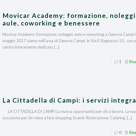
Movicar Academy: formazione, nolegg
aule, coworking e benessere
Movicar Academy: formazione, noleggio aule e coworking a Genova Campi
maggio 2017 siamo nell’area di Genova Campi, in Via P. Bagnasco 10, con 
centro interamente dedicato
[…]
1
Rea
La Cittadella di Campi: i servizi integra
LA CITTADELLA DI CAMPI La nuova opportunità per chi ci lavora. La nu
occasione per chi viene a fare shopping. Eventi. Ristorazione. Catering.
[…]
0
Rea