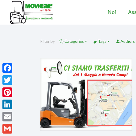
Noi
Ass
Filter by
Categories
Tags
Authors
Facebook
Twitter
Pinterest
LinkedIn
Email
Gmail