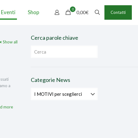
0
 Eventi
Shop
0,00€
Contatti
Cerca parole chiave
Show all
Categorie News
ssati
riamo a
Categorie
News
d more