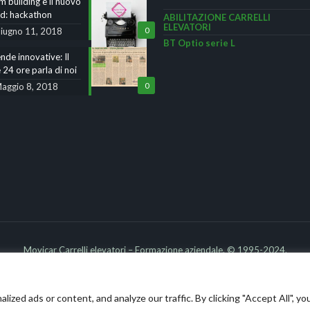
 building e il nuovo
nd: hackathon
ABILITAZIONE CARRELLI
ELEVATORI
iugno 11, 2018
0
BT Optio serie L
nde innovative: Il
 24 ore parla di noi
aggio 8, 2018
0
e
Movicar Carrelli elevatori – Formazione aziendale. © 1995-2024.
Privacy
Powered by IWG
WEB AGENCY
ed ads or content, and analyze our traffic. By clicking "Accept All", yo