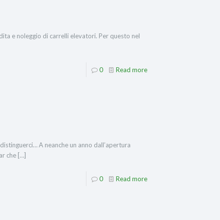
ta e noleggio di carrelli elevatori. Per questo nel
0
Read more
istinguerci… A neanche un anno dall’apertura
ar che
[…]
0
Read more