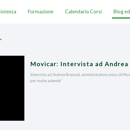
istenza
Formazione
Calendario Corsi
Blog ed
Movicar: Intervista ad Andrea
Intervista ad Andrea Brancati, amministratore unico di Movic
per molte aziende”