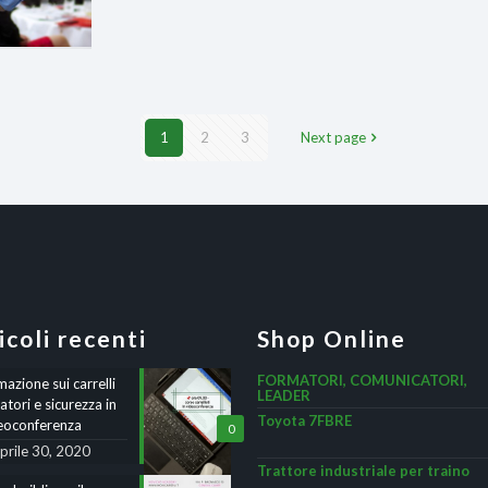
1
2
3
Next page
icoli recenti
Shop Online
FORMATORI, COMUNICATORI,
azione sui carrelli
LEADER
atori e sicurezza in
Toyota 7FBRE
eoconferenza
0
prile 30, 2020
Trattore industriale per traino