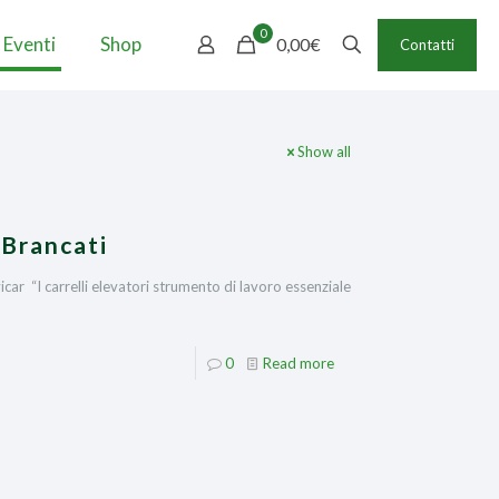
0
 Eventi
Shop
0,00€
Contatti
Show all
 Brancati
ar “I carrelli elevatori strumento di lavoro essenziale
0
Read more