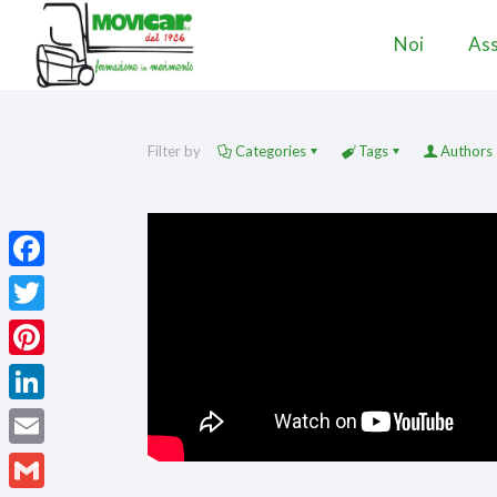
Noi
Ass
Filter by
Categories
Tags
Authors
Facebook
Twitter
Pinterest
LinkedIn
Email
Gmail