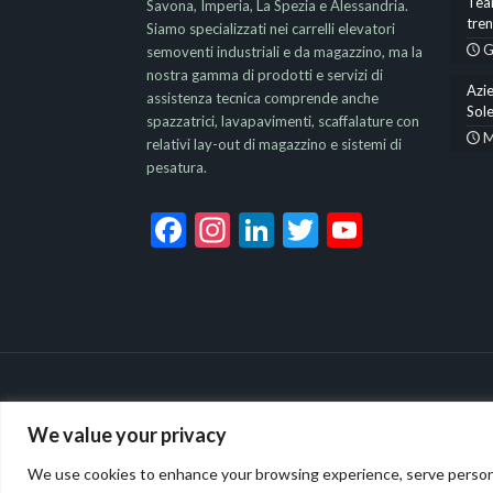
Team
Savona, Imperia, La Spezia e Alessandria.
tre
Siamo specializzati nei carrelli elevatori
G
semoventi industriali e da magazzino, ma la
nostra gamma di prodotti e servizi di
Azie
assistenza tecnica comprende anche
Sole
spazzatrici, lavapavimenti, scaffalature con
M
relativi lay-out di magazzino e sistemi di
pesatura.
Facebook
Instagram
LinkedIn
Twitter
YouTub
Channel
We value your privacy
We use cookies to enhance your browsing experience, serve personaliz