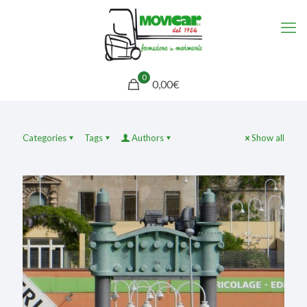
0
0,00€
Categories
Tags
Authors
Show all