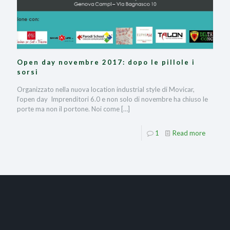
Open day novembre 2017: dopo le pillole i
sorsi
Organizzato nella nuova location industrial style di Movicar,
l‘open day Imprenditori 6.0 e non solo di novembre ha chiuso le
porte ma non il portone. Noi come
[…]
1
Read more