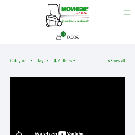
0
0,00€
Categories
Tags
Authors
Show all