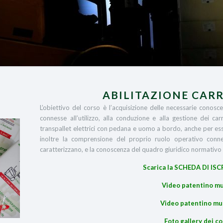
ABILITAZIONE CARR
L’obiettivo del corso è l’acquisizione delle necessarie conosce
connesse all’utilizzo, alla conduzione e alla gestione dei car
transpallet elettrici con pedana e uomo a bordo, anche per essi, 
inoltre la comprensione del proprio ruolo operativo connes
caratterizzano, e la conoscenza del quadro giuridico normativo i
Scarica la SCHEDA DI ISC
Video patentino mu
Video patentino mul
Foto gallery dei co