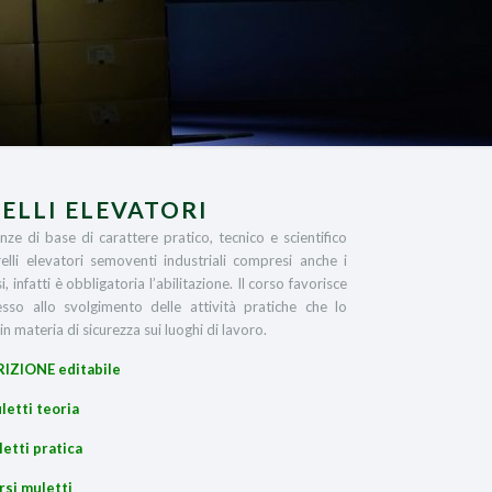
ELLI ELEVATORI
nze di base di carattere pratico, tecnico e scientifico
relli elevatori semoventi industriali compresi anche i
infatti è obbligatoria l’abilitazione. Il corso favorisce
so allo svolgimento delle attività pratiche che lo
n materia di sicurezza sui luoghi di lavoro.
RIZIONE editabile
letti teoria
etti pratica
rsi muletti