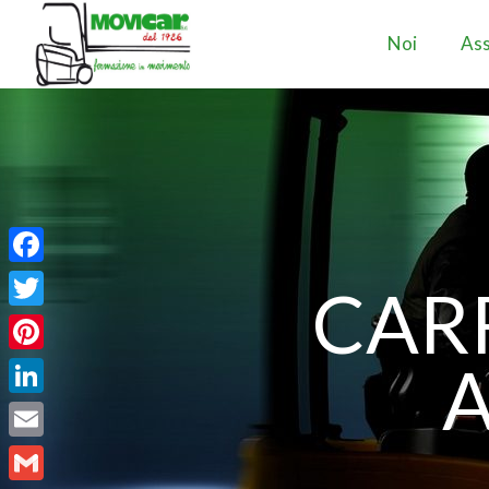
Noi
Ass
Facebook
CARR
Twitter
Pinterest
LinkedIn
Email
Gmail