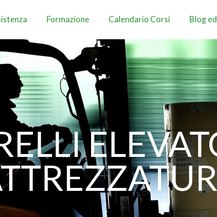
istenza
Formazione
Calendario Corsi
Blog ed
ELLI ELEVAT
ATTREZZATUR