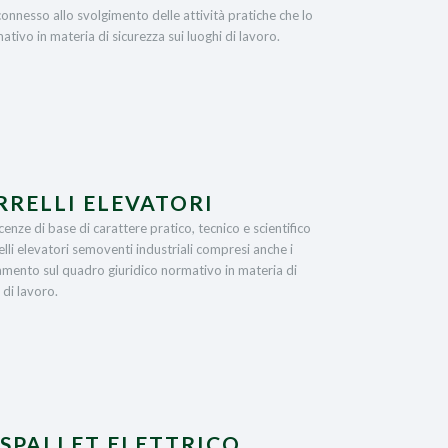
onnesso allo svolgimento delle attività pratiche che lo
tivo in materia di sicurezza sui luoghi di lavoro.
RELLI ELEVATORI
nze di base di carattere pratico, tecnico e scientifico
relli elevatori semoventi industriali compresi anche i
namento sul quadro giuridico normativo in materia di
 di lavoro.
SPALLET ELETTRICO