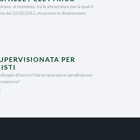
trano, al momento, tra le attrezzature per le quali è
ione del 22/02/2012, ma presto lo diventeranno.
SUPERVISIONATA PER
ISTI
colloquio di lavoro? Hai un lavoratore carrellista non
le manovre?
€