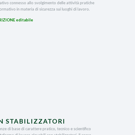
ativo connesso allo svolgimento delle attività pratiche
rmativo in materia di sicurezza sui luoghi di lavoro.
RIZIONE editabile
N STABILIZZATORI
nze di base di carattere pratico, tecnico e scientifico
taforme di lavoro elevabili con stabilizzatori. Il corso