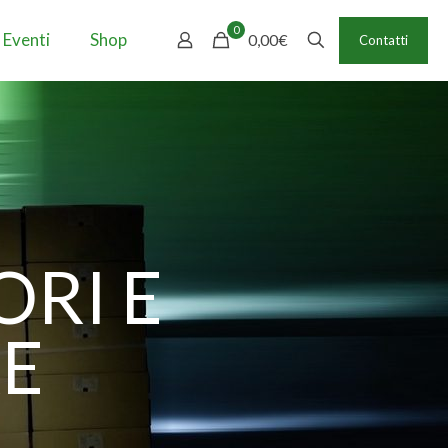
0
 Eventi
Shop
0,00€
Contatti
ORI E
E