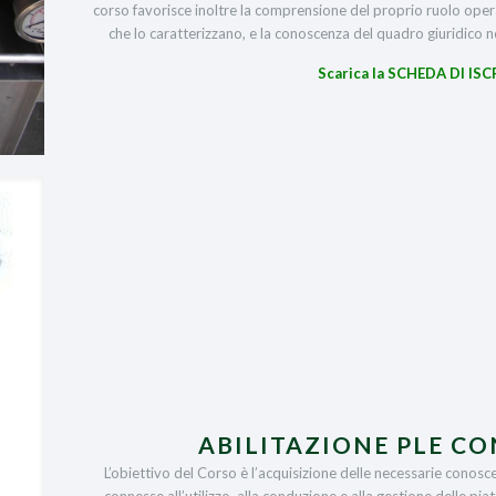
corso favorisce inoltre la comprensione del proprio ruolo oper
che lo caratterizzano, e la conoscenza del quadro giuridico no
Scarica la SCHEDA DI ISC
ABILITAZIONE PLE CO
L’obiettivo del Corso è l’acquisizione delle necessarie conosce
connesse all’utilizzo, alla conduzione e alla gestione delle piat