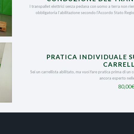
I transpallet elettrici senza pedana con uomo a terra non rien
obbligatoria l’abilitazione secondo l’Accordo Stato Reg
PRATICA INDIVIDUALE 
CARRELL
Sei un carrellista abilitato, ma vuoi fare pratica prima di un 
ancora esperto nel
80,00