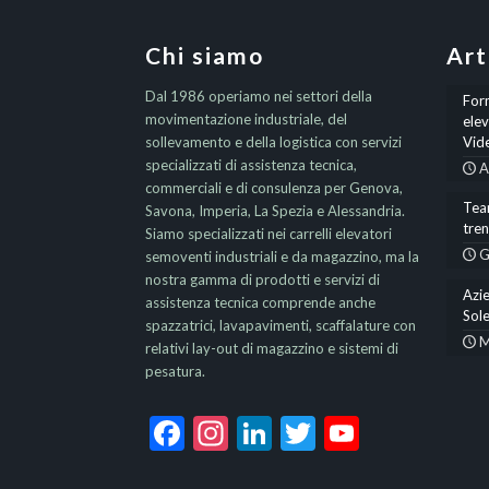
Chi siamo
Art
Dal 1986 operiamo nei settori della
Form
movimentazione industriale, del
elev
sollevamento e della logistica con servizi
Vid
specializzati di assistenza tecnica,
A
commerciali e di consulenza per Genova,
Team
Savona, Imperia, La Spezia e Alessandria.
tre
Siamo specializzati nei carrelli elevatori
G
semoventi industriali e da magazzino, ma la
nostra gamma di prodotti e servizi di
Azie
assistenza tecnica comprende anche
Sole
spazzatrici, lavapavimenti, scaffalature con
M
relativi lay-out di magazzino e sistemi di
pesatura.
Facebook
Instagram
LinkedIn
Twitter
YouTub
Channel