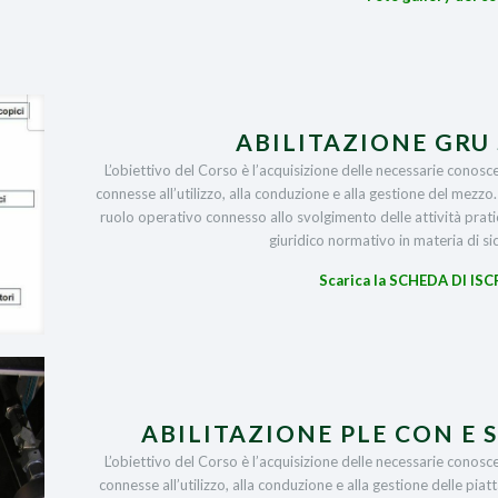
ABILITAZIONE GRU
L’obiettivo del Corso è l’acquisizione delle necessarie conosce
connesse all’utilizzo, alla conduzione e alla gestione del mezzo
ruolo operativo connesso allo svolgimento delle attività prat
giuridico normativo in materia di sic
Scarica la SCHEDA DI ISC
ABILITAZIONE PLE CON E 
L’obiettivo del Corso è l’acquisizione delle necessarie conosce
connesse all’utilizzo, alla conduzione e alla gestione delle piatt