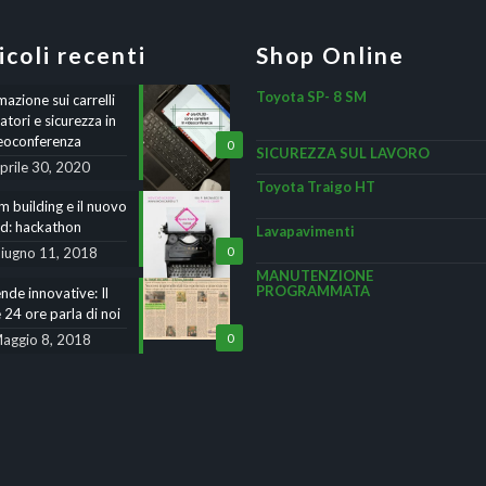
icoli recenti
Shop Online
Toyota SP- 8 SM
azione sui carrelli
atori e sicurezza in
eoconferenza
0
SICUREZZA SUL LAVORO
prile 30, 2020
Toyota Traigo HT
 building e il nuovo
nd: hackathon
Lavapavimenti
iugno 11, 2018
0
MANUTENZIONE
PROGRAMMATA
nde innovative: Il
 24 ore parla di noi
aggio 8, 2018
0
e