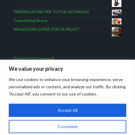
PREPARAZIONE PER TUTOR AZIENDALE
Counseling Breve
MAGAZZINI SUPER PORTA PALLET
Richiesta dati personali
We value your privacy
We use cookies to enhance your browsing experience, serve
personalized ads or content, and analyze our traffic. By clicking
"Accept All", you consent to our use of cookies.
Accept All
Movicar Carrelli elevatori – Formazione aziendale. © 1995-
2024.
Privacy
Powered by IWG
WEB AGENCY
Customize