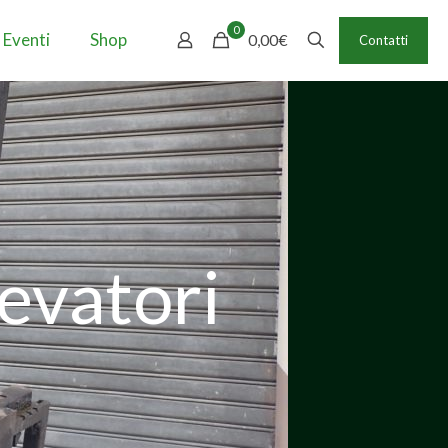
0
 Eventi
Shop
0,00€
Contatti
levatori