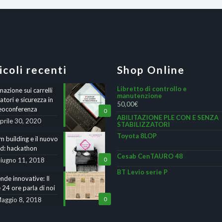
icoli recenti
Shop Online
Libretto di controllo e
azione sui carrelli
manutenzione
atori e sicurezza in
50,00
€
eoconferenza
0
ABILITAZIONE PLE CON E SENZA
prile 30, 2020
STABILIZZATORI
Toyota 8LOP
 building e il nuovo
nd: hackathon
Cesab CenTAURO 48
iugno 11, 2018
0
BT Levio serie P
nde innovative: Il
 24 ore parla di noi
aggio 8, 2018
0