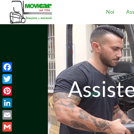
Noi
Ass
Facebook
Assiste
Twitter
Pinterest
LinkedIn
Email
Gmail