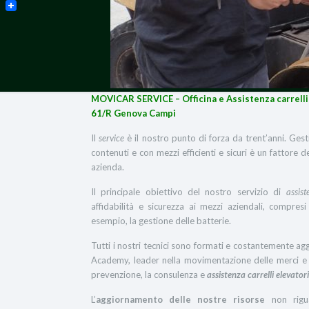
MOVICAR SERVICE
– Officina e Assistenza carrell
61/R Genova Campi
Il
service
è il nostro punto di forza da trent’anni. Ges
contenuti e con mezzi efficienti e sicuri è un fattore 
azienda.
Il principale obiettivo del nostro servizio di
assist
affidabilità e sicurezza ai mezzi aziendali, compresi
esempio, la gestione delle batterie.
Tutti i nostri tecnici sono formati e costantemente 
Academy, leader nella movimentazione delle merci e d
prevenzione, la consulenza e
assistenza carrelli elevator
L’
aggiornamento
delle nostre risorse
non rigua