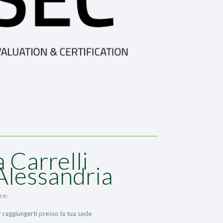
 Carrelli
Alessandria
re:
r raggiungerti presso la tua sede