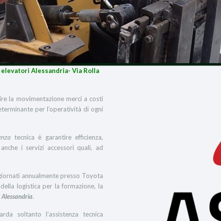
i elevatori Alessandria- Via Rolla
tire la movimentazione merci a costi
determinante per l’operatività di ogni
enza
tecnica è garantire efficienza,
 anche i servizi accessori quali, ad
aggiornati annualmente presso Toyota
ella logistica per la formazione, la
i Alessandria
.
rda soltanto l’assistenza tecnica