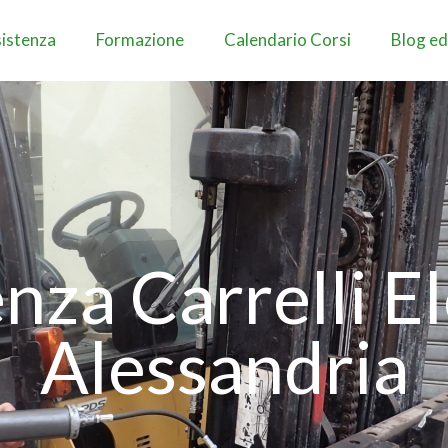
istenza
Formazione
Calendario Corsi
Blog ed
nza Carrelli E
Alessandria