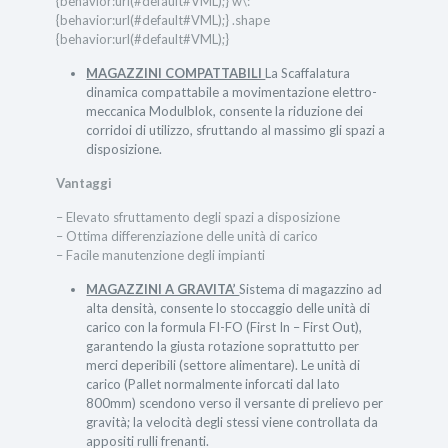
{behavior:url(#default#VML);} w\:*
{behavior:url(#default#VML);} .shape
{behavior:url(#default#VML);}
MAGAZZINI COMPATTABILI
La Scaffalatura
dinamica compattabile a movimentazione elettro-
meccanica Modulblok, consente la riduzione dei
corridoi di utilizzo, sfruttando al massimo gli spazi a
disposizione.
Vantaggi
– Elevato sfruttamento degli spazi a disposizione
– Ottima differenziazione delle unità di carico
– Facile manutenzione degli impianti
MAGAZZINI A GRAVITA’
Sistema di magazzino ad
alta densità, consente lo stoccaggio delle unità di
carico con la formula FI-FO (First In – First Out),
garantendo la giusta rotazione soprattutto per
merci deperibili (settore alimentare). Le unità di
carico (Pallet normalmente inforcati dal lato
800mm) scendono verso il versante di prelievo per
gravità; la velocità degli stessi viene controllata da
appositi rulli frenanti.