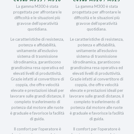
La gamma M300 è stata
La gamma M300 è stata
progettata per affrontare le
progettata per affrontare le
difficoltà e le situazioni più
difficoltà e le situazioni più
gravose dell’operatività
gravose dell’operatività
quotidiana.
quotidiana.
Le caratteristiche di resistenza,
Le caratteristiche di resistenza,
potenza e affidabilità,
potenza e affidabilità,
unitamente all’esclusivo
unitamente all’esclusivo
sistema di trasmissione
sistema di trasmissione
idrodinamica, garantiscono
idrodinamica, garantiscono
grandissima resa operativa ed
grandissima resa operativa ed
elevati livelli di produttività.
elevati livelli di produttività.
Grazie infatti al convertitore di
Grazie infatti al convertitore di
coppia, che offre velocità
coppia, che offre velocità
elevate e prestazioni ideali per
elevate e prestazioni ideali per
lavorare sulle grandi distanze, il
lavorare sulle grandi distanze, il
completo trasferimento di
completo trasferimento di
potenza dal motore alle ruote
potenza dal motore alle ruote
è graduale e favorisce la facilità
è graduale e favorisce la facilità
di guida.
di guida.
Il comfort per l’operatore è
Il comfort per l’operatore è