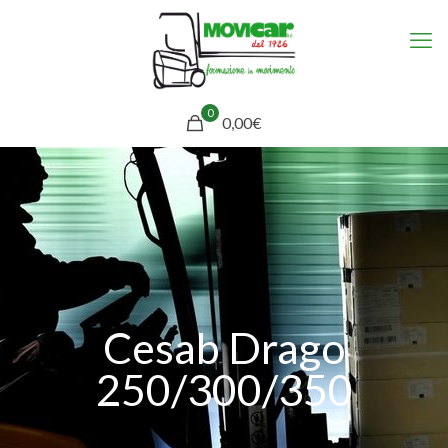
0
0,00€
Cesab Drago
250/300/350