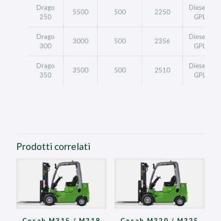
Drago
Diesel /
5500
500
2250
250
GPL
Drago
Diesel /
3000
500
2356
300
GPL
Drago
Diesel /
3500
500
2510
350
GPL
Prodotti correlati
Cesab M315 / M318
Cesab M320 / M325