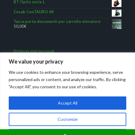
BT Optio serie L
Cesab CenTAURO 48
Tasca porta-documenti per carrello elevatore
50,00
€
Richiesta dati personali
We value your privacy
We use cookies to enhance your browsing experience, serve
personalized ads or content, and analyze our traffic. By clicking
"Accept All", you consent to our use of cookies.
Accept All
Movicar Carrelli elevatori – Formazione aziendale. © 1995-
2024.
Privacy
Powered by IWG
WEB AGENCY
Customize