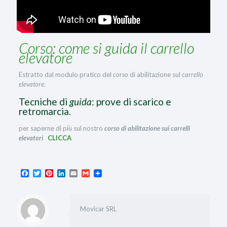
Corso: come si guida il carrello
elevatore
Estratto dal modulo pratico del
corso
di abilitazione sul
carrello
elevatore.
Tecniche di
guida
: prove di scarico e
retromarcia.
per saperne di più sul nostro
corso di abilitazione sui carrelli
elevatori
CLICCA
Facebook
Twitter
Pinterest
LinkedIn
Email
Gmail
Movicar SRL