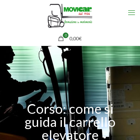
0
0,00€
Corso: come si
guida il carrello
elevatore