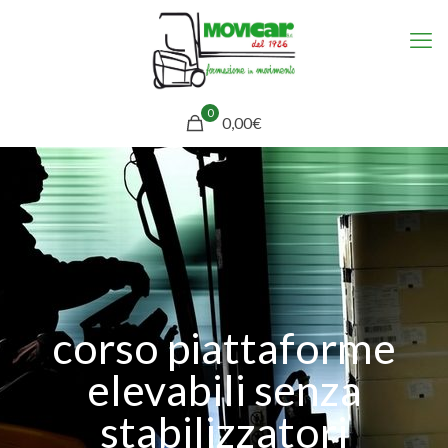
0
0,00€
corso piattaforme
elevabili senza
stabilizzatori