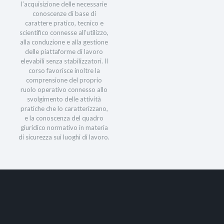
l’acquisizione delle necessarie
conoscenze di base di
carattere pratico, tecnico e
scientifico connesse all’utilizzo,
alla conduzione e alla gestione
delle piattaforme di lavoro
elevabili senza stabilizzatori. Il
corso favorisce inoltre la
comprensione del proprio
ruolo operativo connesso allo
svolgimento delle attività
pratiche che lo caratterizzano,
e la conoscenza del quadro
giuridico normativo in materia
di sicurezza sui luoghi di lavoro.