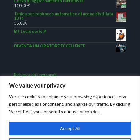
Corso di aggiornamento carrellista
110,00
€
Tanica per rabbocco automatico di acqua distillata
10 lt
55,00
€
BT Levio serie P
DIVENTA UN ORATORE ECCELLENTE
Richiesta dati personali
We value your privacy
We use cookies to enhance your browsing experience, serve
personalized ads or content, and analyze our traffic. By clicking
"Accept All", you consent to our use of cookies.
Accept All
Movicar Carrelli elevatori – Formazione aziendale. © 1995-
2024.