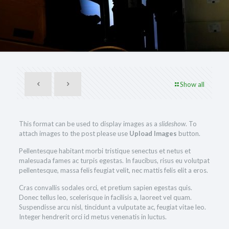
Show all
This format can be used to display images as a
slideshow
. To
attach images to the post please use
Upload Images
button.
Pellentesque habitant morbi tristique senectus et netus et
malesuada fames ac turpis egestas. In faucibus, risus eu volutpat
pellentesque, massa felis feugiat velit, nec mattis felis elit a eros.
Cras convallis sodales orci, et pretium sapien egestas quis.
Donec tellus leo, scelerisque in facilisis a, laoreet vel quam.
Suspendisse arcu nisl, tincidunt a vulputate ac, feugiat vitae leo.
Integer hendrerit orci id metus venenatis in luctus.